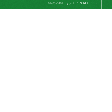
(OPEN ACCESS) می ...
1401-01-01
نمایه شدن نشریه مطالعات فقه تربیتی در isc
1400-06-28
ثبت اطلاعات علمی نشریه در نمایه بین المللی DOAJ
1399-12-26
ثبت اطلاعات مقالات نشریه در نمایه بین المللی WOS مرجع
صدور ...
1400-04-06
دسترسی به مقالات مجله «
مطالعات فقه
تربیتی
» بر اساس مجوز
(
)
کرییتیو کامنز
CC BY
آزاد است.
اشتراک خبرنامه