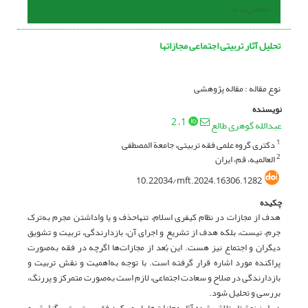
تماس با ما
تحلیل آثار تربیتی اجتماعی مجازاتها
نوع مقاله : مقاله پژوهشی
نویسنده
، 2
1
عبدالله گوهری طالع
دکتری گروه علمی فقه تربیتی، جامعة المصطفی
1
العالمیه، قم، ایران
2
10.22034/mft.2024.16306.1282
چکیده
هدف از مجازات در نظام کیفری اسلام، تنهاحذف و یا واداشتن مجرم به‌ترک
جرم، نیست، بلکه هدف از تشریع و اجرای آن، بازدارندگی، تربیت و تشویق
دیگران و اجتماع نیز هست. این بُعد از مجازات‌ها اگرچه در فقه به‌صورت
پراکنده مورد اشاره قرار گرفته است. با توجه به‌اهمیت و نقش تربیت و
بازدارندگی در صلاح و سعادت اجتماعی، لازم است به‌صورت متمرکز و پررنگ،
بررسی و تحلیل شود.
در این نوشتار تلاش شده آثار مجازات‌ها با روی‌کرد فقهی- تربیتی، گزارش و