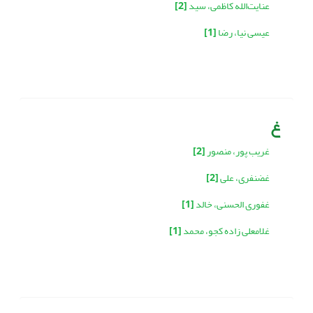
عنایت‌الله کاظمی، سید
[2]
عیسی نیا، رضا
[1]
غ
غریب پور، منصور
[2]
غضنفری، علی
[2]
غفوری الحسنی، خالد
[1]
غلامعلی زاده کجو، محمد
[1]