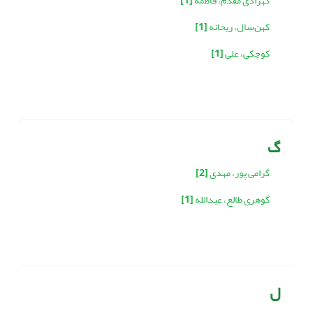
کهزادی مقدم، فاطمه
[1]
کهن‌سال، ریحانه
[1]
کوچکی، علی
[1]
گ
گرامی پور، مهدی
[2]
گوهری طالع، عبدالله
[1]
ل