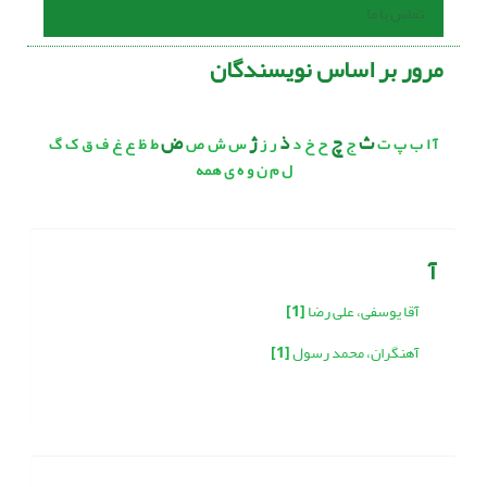
تماس با ما
مرور بر اساس نویسندگان
ث
چ
ذ
ژ
ض
آ
ا
ب
پ
ت
ج
ح
خ
د
ر
ز
س
ش
ص
ط
ظ
ع
غ
ف
ق
ک
گ
ل
م
ن
و
ه
ی
همه
آ
آقا یوسفی، علی رضا
[1]
آهنگران، محمد رسول
[1]