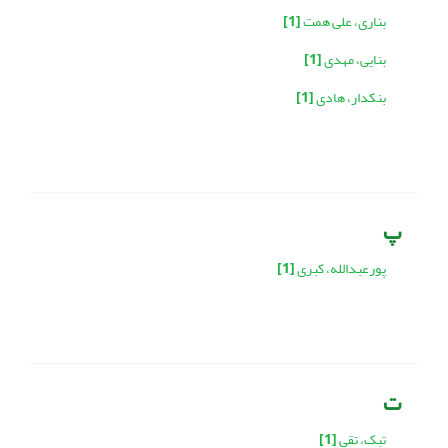
بناری، علی همت
[1]
بنایی، مهدی
[1]
بنکدار، هادی
[1]
پ
پورعبدالله، کبری
[1]
ت
تبک، تقی
[1]