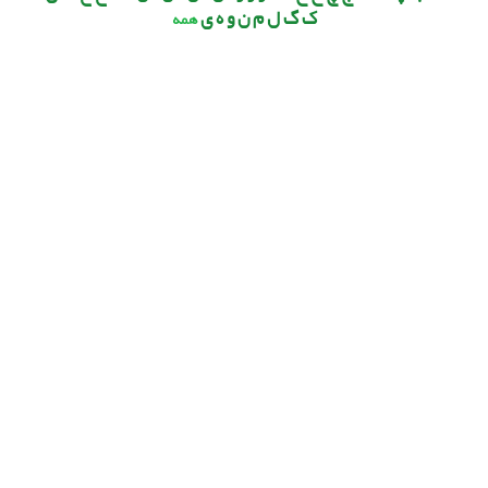
ک گ ل م ن و ه ی
همه