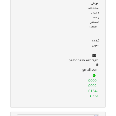
اعرافی
استاد فقه
و اصول
جامعه
المصطفی
- العالمیه
فقه و
اصول
pajhohesh.eshragh
gmail.com
0000-
0002-
6134-
6334