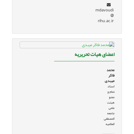
mdavoudi
rihu.ac.ir
اعضای هیات تحریریه
محمد
فاکر
میبدی
استاد
تمام و
عضو
هیئت
علمی
جامعه
المصطفی
العالمیه