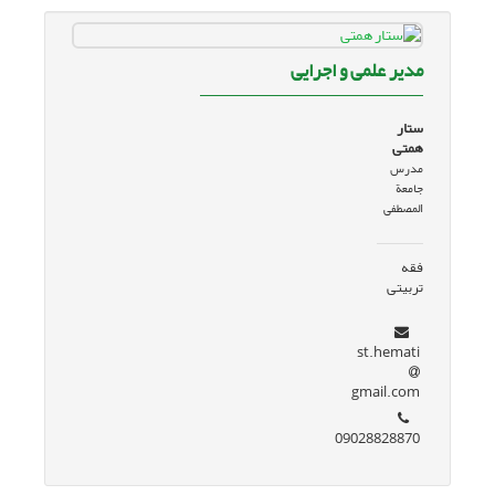
مدیر علمی و اجرایی
ستار
همتی
مدرس
جامعة
المصطفی
فقه
تربیتی
st.hemati
gmail.com
09028828870