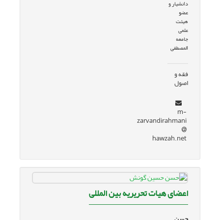
دانشیار و
عضو
هیئت
علمی
جامعه
المصطفی
فقه و
اصول
m-
zarvandirahmani
hawzah.net
اعضای هیات تحریریه بین المللی
حسن