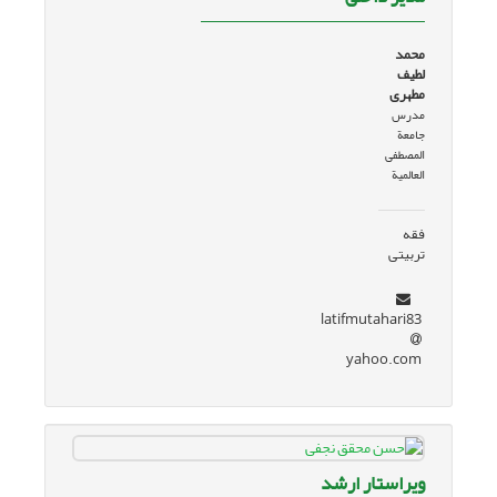
محمد
لطیف
مطهری
مدرس
جامعة
المصطفی
العالمیة
فقه
تربیتی
latifmutahari83
yahoo.com
ویراستار ارشد