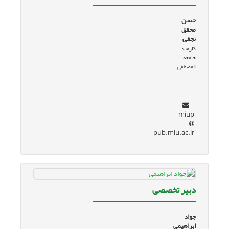
حسن
محقق
نجفی
کارمند
جامعة
المصطفی
miup
pub.miu.ac.ir
دبیر تخصصی
جواد
ابراهیمی