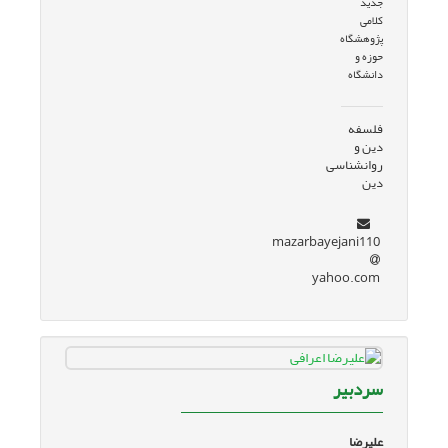
جدید
کلامی
پژوهشگاه
حوزه و
دانشگاه
فلسفه
دین و
روانشناسی
دین
mazarbayejani110
yahoo.com
سردبیر
علیرضا