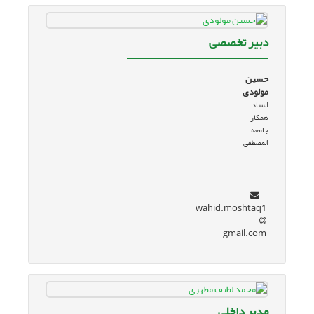
دبیر تخصصی
حسین
مولودی
استاد
همکار
جامعة
المصطفی
wahid.moshtaq1
gmail.com
مدیر داخلی