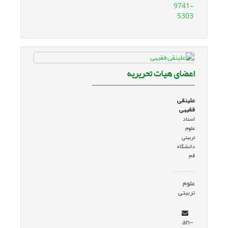
9741-
5303
اعضای هیات تحریریه
علی­نقی
فقیهی
استاد
علوم
تربیتی
دانشگاه
قم
علوم
تربیتی
an-