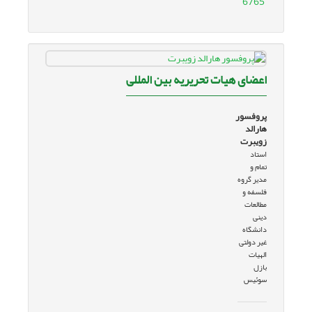
6765
اعضای هیات تحریریه بین المللی
پروفسور
هارالد
زویبرت
استاد
تمام و
مدیر گروه
فلسفه و
مطالعات
دینی
دانشگاه
غیر دولتی
الهیات
بازل
سوئیس