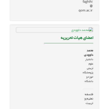
faghihi
qom.ac.ir
اعضای هیات تحریریه
محمد
داوودی
دانشیار
علوم
تربیتی
پژوهشگاه
حوزه و
دانشگاه
فلسفه
تعلیم و
تربیت