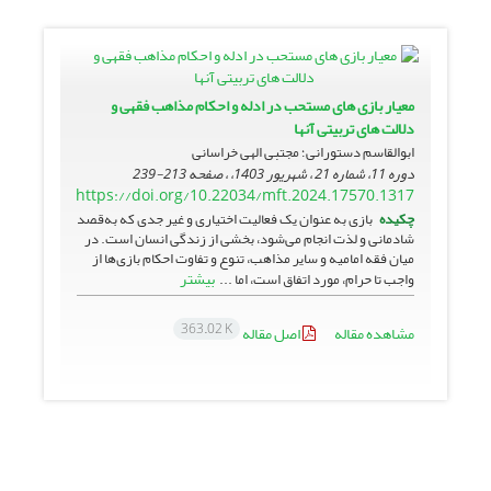
معیار بازی های مستحب در ادله و احکام مذاهب فقهی و
دلالت های تربیتی آنها
ابوالقاسم دستورانی؛ مجتبی الهی خراسانی
دوره 11، شماره 21 ، شهریور 1403، ، صفحه
213-239
https://doi.org/10.22034/mft.2024.17570.1317
چکیده
بازی به عنوان یک فعالیت اختیاری و غیر جدی که به‌قصد
شادمانی و لذت انجام می‌شود، بخشی از زندگی انسان است. در
میان فقه امامیه و سایر مذاهب، تنوع و تفاوت احکام بازی‌ها از
بیشتر
واجب تا حرام، مورد اتفاق است، اما ...
363.02 K
مشاهده مقاله
اصل مقاله