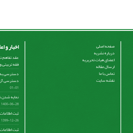
اخبار و اع
صفحه اصلی
درباره نشریه
عقد تفاهم ن
اعضای هیات تحریریه
فقه تربیتی و 
ارسال مقاله
تماس با ما
دسترسی به م
نقشه سایت
دسترسی آزاد (OPEN ACCESS)
01-01
نمایه شدن نش
1400-06-28
ثبت اطلاعات 
1399-12-26
ثبت اطلاعات 