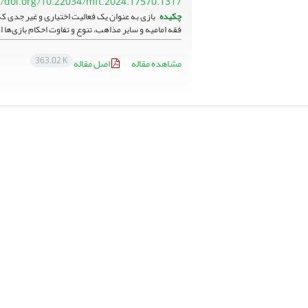
//doi.org/10.22034/mft.2024.17570.1317
چکیده
بازی به عنوان یک فعالیت اختیاری و غیر جدی ک
فقه امامیه و سایر مذاهب، تنوع و تفاوت احکام بازی‌ها از
363.02 K
مشاهده مقاله
اصل مقاله